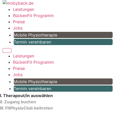
Zum
Inhalt
Leistungen
springen
RückenFit Programm
Preise
Jobs
Mobile Physiotherapie
Termin vereinbaren
Leistungen
RückenFit Programm
Preise
Jobs
Mobile Physiotherapie
Termin vereinbaren
I. Therapeut/in auswählen
II. Zugang buchen
III. FitPhysioClub beitreten